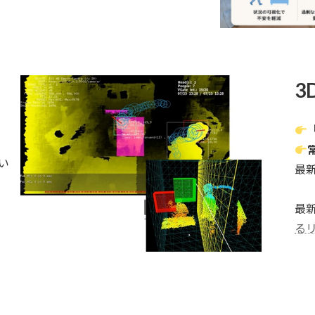
3D
い
最
最新
る