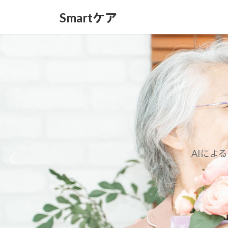
コ
ナ
Smartケア
ン
ビ
テ
ゲ
ン
ー
ツ
シ
へ
ョ
ス
ン
キ
に
ッ
移
プ
動
AIによ